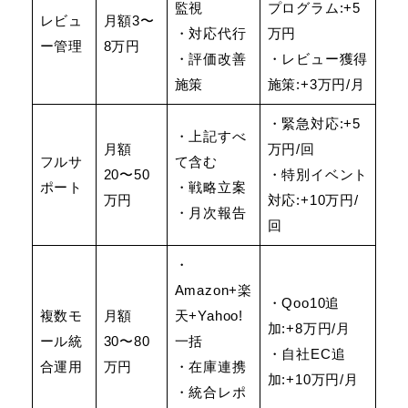
監視
プログラム:+5
レビュ
月額3〜
・対応代行
万円
ー管理
8万円
・評価改善
・レビュー獲得
施策
施策:+3万円/月
・緊急対応:+5
・上記すべ
月額
万円/回
フルサ
て含む
20〜50
・特別イベント
ポート
・戦略立案
万円
対応:+10万円/
・月次報告
回
・
Amazon+楽
・Qoo10追
複数モ
月額
天+Yahoo!
加:+8万円/月
ール統
30〜80
一括
・自社EC追
合運用
万円
・在庫連携
加:+10万円/月
・統合レポ