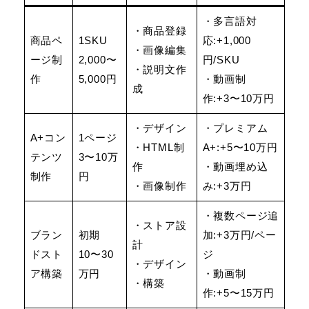
・多言語対
・商品登録
商品ペ
1SKU
応:+1,000
・画像編集
ージ制
2,000〜
円/SKU
・説明文作
作
5,000円
・動画制
成
作:+3〜10万円
・デザイン
・プレミアム
A+コン
1ページ
・HTML制
A+:+5〜10万円
テンツ
3〜10万
作
・動画埋め込
制作
円
・画像制作
み:+3万円
・複数ページ追
・ストア設
ブラン
初期
加:+3万円/ペー
計
ドスト
10〜30
ジ
・デザイン
ア構築
万円
・動画制
・構築
作:+5〜15万円