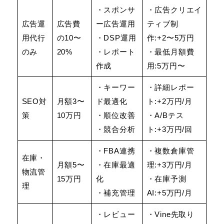
・スポンサ
・広告クリエイ
広告運
広告費
ー広告運用
ティブ制
用代行
の10〜
・DSP運用
作:+2〜5万円
のみ
20%
・レポート
・最低月額費
作成
用:5万円〜
・キーワー
・詳細レポー
SEO対
月額3〜
ド最適化
ト:+2万円/月
策
10万円
・順位改善
・A/Bテス
・競合分析
ト:+3万円/回
・FBA連携
・複数倉庫管
在庫・
月額5〜
・在庫最適
理:+3万円/月
物流管
15万円
化
・在庫予測
理
・補充管理
AI:+5万円/月
・レビュー
・Vine先取り