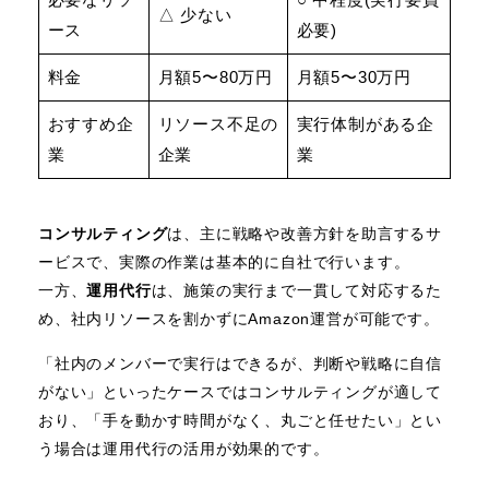
△ 少ない
ース
必要)
料金
月額5〜80万円
月額5〜30万円
おすすめ企
リソース不足の
実行体制がある企
業
企業
業
コンサルティング
は、主に戦略や改善方針を助言するサ
ービスで、実際の作業は基本的に自社で行います。
一方、
運用代行
は、施策の実行まで一貫して対応するた
め、社内リソースを割かずにAmazon運営が可能です。
「社内のメンバーで実行はできるが、判断や戦略に自信
がない」といったケースではコンサルティングが適して
おり、「手を動かす時間がなく、丸ごと任せたい」とい
う場合は運用代行の活用が効果的です。