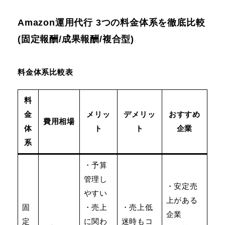
Amazon運用代行 3つの料金体系を徹底比較
(固定報酬/成果報酬/複合型)
料金体系比較表
料
金
メリッ
デメリッ
おすすめ
費用相場
体
ト
ト
企業
系
・予算
管理し
・安定売
やすい
上がある
固
・売上
・売上低
企業
定
に関わ
迷時もコ