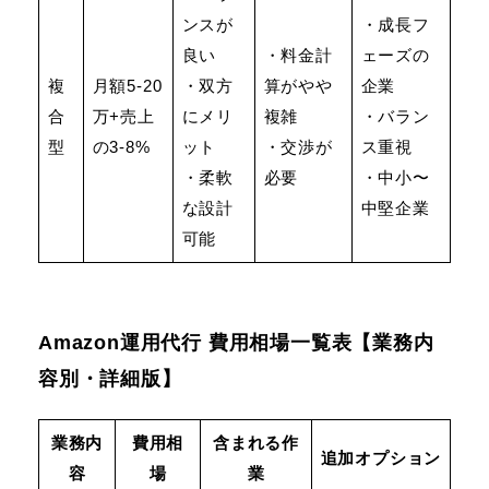
ンスが
・成長フ
良い
・料金計
ェーズの
複
月額5-20
・双方
算がやや
企業
合
万+売上
にメリ
複雑
・バラン
型
の3-8%
ット
・交渉が
ス重視
・柔軟
必要
・中小〜
な設計
中堅企業
可能
Amazon運用代行 費用相場一覧表【業務内
容別・詳細版】
業務内
費用相
含まれる作
追加オプション
容
場
業