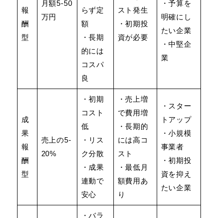
月額5-50
・予算を
報
らず定
スト発生
万円
明確にし
酬
額
・初期投
たい企業
型
・長期
資が必要
・中堅企
的には
業
コスパ
良
・初期
・売上増
・スター
コスト
で費用増
成
トアップ
低
・長期的
果
・小規模
売上の5-
・リス
には高コ
報
事業者
20%
ク分散
スト
酬
・初期投
・成果
・最低月
型
資を抑え
連動で
額費用あ
たい企業
安心
り
・バラ