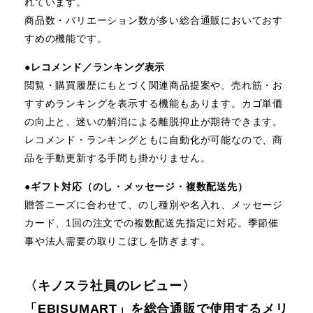
れています。
商品数・バリエーション数が多い総合通販においておす
すめの機能です。
●
レコメンド／ランキング表示
閲覧・購買履歴にもとづく関連商品提案や、売れ筋・お
すすめランキングを表示する機能もあります。カゴ単価
の向上と、迷いの解消による離脱抑止が期待できます。
レコメンド・ランキングともに自動化が可能なので、商
品を手動更新する手間も掛かりません。
●
ギフト対応（のし・メッセージ・複数配送先）
贈答ニーズに合わせて、のし種別や名入れ、メッセージ
カード、1回の注文での複数配送先指定に対応。季節催
事や法人需要の取りこぼしを防ぎます。
〈キノスラ社員のレビュー〉
「EBISUMART」を総合通販で使用するメリ