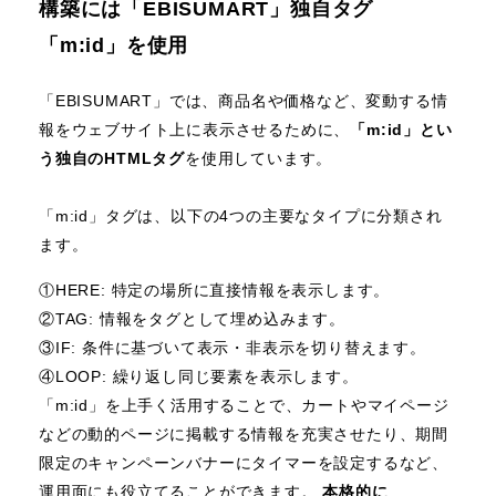
構築には「EBISUMART」独自タグ
「m:id」を使用
「EBISUMART」では、商品名や価格など、変動する情
報をウェブサイト上に表示させるために、
「m:id」とい
う独自のHTMLタグ
を使用しています。
「m:id」タグは、以下の4つの主要なタイプに分類され
ます。
①HERE: 特定の場所に直接情報を表示します。
②TAG: 情報をタグとして埋め込みます。
③IF: 条件に基づいて表示・非表示を切り替えます。
④LOOP: 繰り返し同じ要素を表示します。
「m:id」を上手く活用することで、カートやマイページ
などの動的ページに掲載する情報を充実させたり、期間
限定のキャンペーンバナーにタイマーを設定するなど、
運用面にも役立てることができます。
本格的に