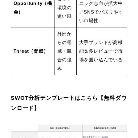
Opportunity（機
ニック志向が拡大中
環境の
会）
／SNSでバズりやす
追い風
い市場性
外部か
らの脅
大手ブランドが高機
Threat（脅威）
威・競
能＆多レビューで市
合の強
場を囲い込んでいる
み
SWOT分析テンプレートはこちら【無料ダウ
ンロード】