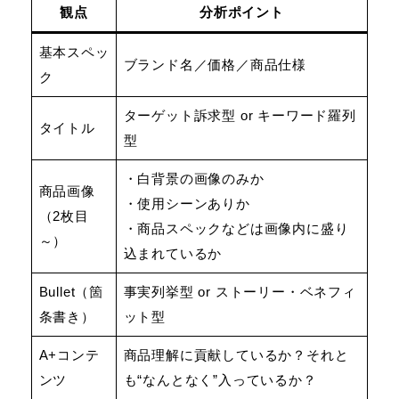
観点
分析ポイント
基本スペッ
ブランド名／価格／商品仕様
ク
ターゲット訴求型 or キーワード羅列
タイトル
型
・白背景の画像のみか
商品画像
・使用シーンありか
（2枚目
・商品スペックなどは画像内に盛り
～）
込まれているか
Bullet（箇
事実列挙型 or ストーリー・ベネフィ
条書き）
ット型
A+コンテ
商品理解に貢献しているか？それと
ンツ
も“なんとなく”入っているか？