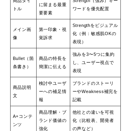
商品タイ
Strength（強み）キー
に留まる最重
トル
ワードを優先配置
要要素
Strengthをビジュアル
メイン画
第一印象・視
化（例：敏感肌OKの
像
覚訴求
表現）
強みを3〜5つに集約
Bullet（箇
商品の特長を
し、ユーザー視点で
条書き）
簡潔に伝える
表現
検討中ユーザ
ブランドのストーリ
商品説明
ーへの補足情
ーやWeakness補完を
文
報
記載
商品理解・ブ
他社との違いを可視
A+コンテ
ランド価値の
化（比較表、開発者
ンツ
強化
の声など）