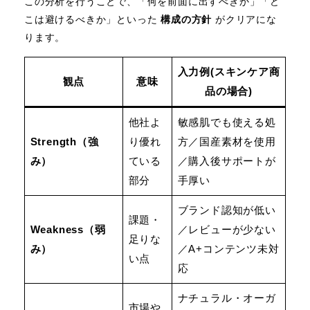
この分析を行うことで、「何を前面に出すべきか」「ど
こは避けるべきか」といった
構成の方針
がクリアにな
ります。
入力例(スキンケア商
観点
意味
品の場合)
他社よ
敏感肌でも使える処
Strength（強
り優れ
方／国産素材を使用
み）
ている
／購入後サポートが
部分
手厚い
ブランド認知が低い
課題・
Weakness（弱
／レビューが少ない
足りな
み）
／A+コンテンツ未対
い点
応
ナチュラル・オーガ
市場や