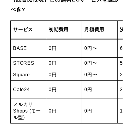
べき?
サービス
初期費用
月額費用
決済
BASE
0円
0円〜
6.6%
STORES
0円
0円〜
5.0%
Square
0円
0円〜
3.6%
Cafe24
0円
0円
2.75
メルカリ
Shops (モー
0円
0円
10%
ル型)