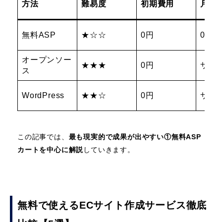
方法
難易度
初期費用
月額
無料ASP
★☆☆
0円
0円
オープンソー
★★★
0円
サー
ス
WordPress
★★☆
0円
サー
この記事では、
最も現実的で成果が出やすい①無料ASP
カートを中心に解説
していきます。
無料で使えるECサイト作成サービス徹底