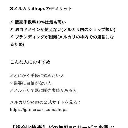
❌️メルカリShopsのデメリット
✗
販売手数料10%は最も高い
✗
独自ドメインが使えない(メルカリ内のショップ扱い)
✗
ブランディングが困難(メルカリの枠内での運営にな
るため)
こんな人におすすめ
✅️とにかく手軽に始めたい人
✅️集客に自信がない人
✅️メルカリで既に販売実績がある人
メルカリShopsの公式サイトを見る：
https://jp.mercari.com/shops
【総合比較表】どの無料ECサービスを選ぶ