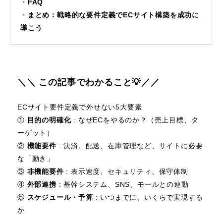
FAQ
まとめ：戦略的な要件定義でECサイト構築を成功に
導こう
＼＼ この記事でわかること💡／／
ECサイト要件定義で外せない5大要素
①
目的の明確化
: なぜECをやるのか？（売上目標、タ
ーゲット）
②
機能要件
: 決済、配送、在庫管理など、サイトに必要
な「動き」
③
非機能要件
: 表示速度、セキュリティ、保守体制
④
外部連携
: 基幹システム、SNS、モールとの連動
⑤
スケジュール・予算
: いつまでに、いくらで実現する
か